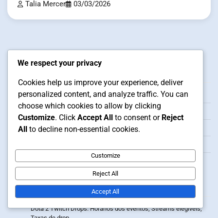
Talia Mercer
03/03/2026
We respect your privacy
Jurídico
Cookies help us improve your experience, deliver
personalized content, and analyze traffic. You can
Sobre nós
choose which cookies to allow by clicking
Contato
Customize
. Click
Accept All
to consent or
Reject
Política de cookies
All
to decline non-essential cookies.
Sua privacidade
Customize
Termos e condições
Reject All
Publicações recentes
Accept All
Dota 2 Twitch Drops: Horários dos eventos, Streams elegíveis,
Taxas de drop