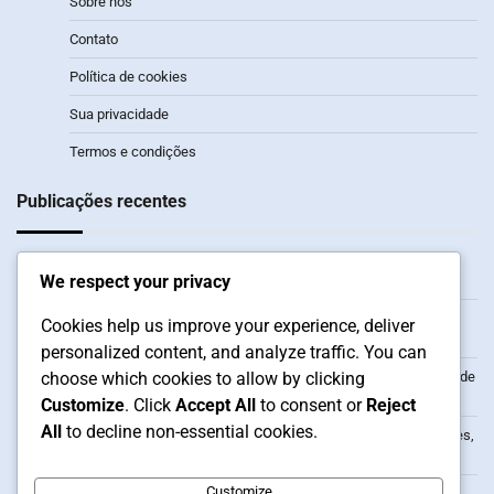
Sobre nós
Contato
Política de cookies
Sua privacidade
Termos e condições
Publicações recentes
Dota 2 Twitch Drops: Horários dos eventos, Streams elegíveis,
We respect your privacy
Taxas de drop
Dota 2 Twitch Drops: Histórico de acompanhamento,
Cookies help us improve your experience, deliver
Elegibilidade para Drops, Envolvimento dos espectadores
personalized content, and analyze traffic. You can
choose which cookies to allow by clicking
Dota 2 Steam Wallet Resgates: Resgatar recompensas, Taxas de
transação, Definições da conta
Customize
. Click
Accept All
to consent or
Reject
All
to decline non-essential cookies.
Dota 2 Twitch Drops: Resolução de problemas de reivindicações,
Problemas comuns, Recursos de suporte
Customize
Reivindicações do Passe de Batalha Dota 2: Níveis de