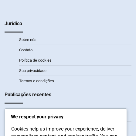
Jurídico
Sobre nós
Contato
Política de cookies
Sua privacidade
Termos e condições
Publicações recentes
Dota 2 Twitch Drops: Horários dos eventos, Streams elegíveis,
We respect your privacy
Taxas de drop
Dota 2 Twitch Drops: Histórico de acompanhamento,
Cookies help us improve your experience, deliver
Elegibilidade para Drops, Envolvimento dos espectadores